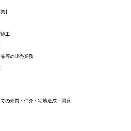
事業】
グ施工
務
用品等の販売業務
検
建ての売買・仲介・宅地造成・開発