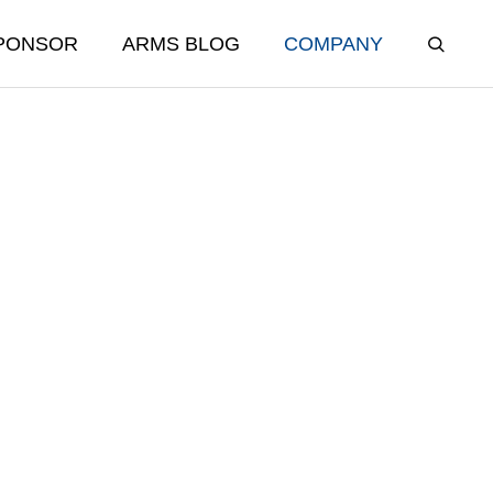
PONSOR
ARMS BLOG
COMPANY
REAL ESTATE
不動産事業部
しました！
ARMSコーポレーションのスポン
サーシップが支えた、再起と挑戦
不動産事業
の物語
2025.12.20