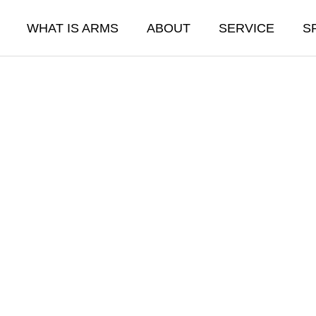
WHAT IS ARMS
ABOUT
SERVICE
S
SE
ENERGY
ーション事業
エネルギー事業
をありがとうございました
2025年忘年会を開催
01.24
2026.01.24
事業部
太陽光発電