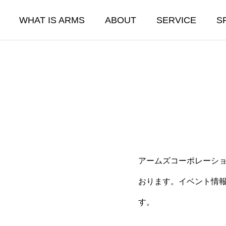
WHAT IS ARMS
ABOUT
SERVICE
S
SE
ENERGY
アームズコーポレーシ
ーション事業
エネルギー事業
をありがとうございました
2025年忘年会を開催
おります。イベント情
01.24
2026.01.24
す。
事業部
太陽光発電