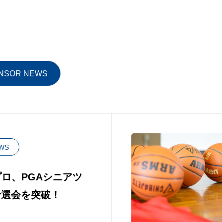
ーポート
オール電化
ティング
蓄電池
NSOR NEWS
WS
ロ、PGAシニアツ
予選会を突破！