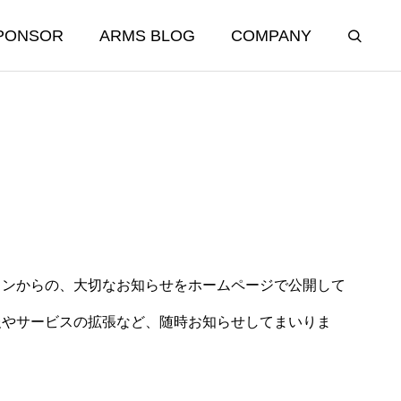
PONSOR
ARMS BLOG
COMPANY
REAL ESTATE
ョンからの、大切なお知らせをホームページで公開して
不動産事業部
しました！
ARMSコーポレーションのスポン
報やサービスの拡張など、随時お知らせしてまいりま
サーシップが支えた、再起と挑戦
不動産事業
の物語
2025.12.20