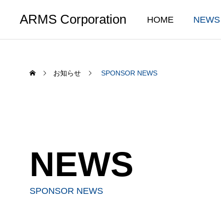
ARMS Corporation
HOME
NEWS
お知らせ
SPONSOR NEWS
SERVICE
HOU
NEWS
私たちの事業について
住宅ソリュ
2026年仕事始めの初詣に行ってき
お歳暮
ました
SPONSOR NEWS
2026.
リフォーム
2026.01.24